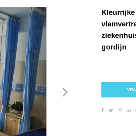
Kleurrijk
vlamvertra
ziekenhui
gordijn
VRA