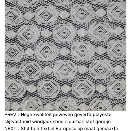
PREV：Hoge kwaliteit geweven geverfd polyester
slijtvastheid windjack sheers curtian stof gordijn
NEXT：Stijl Tule Textiel Europese op maat gemaakte