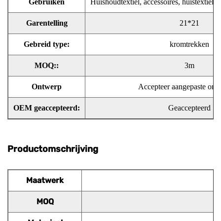
Gebruiken
Huishoudtextiel, accessoires, huistextiel-
Garentelling
21*21
Gebreid type:
kromtrekken
MOQ::
3m
Ontwerp
Accepteer aangepaste ont
OEM geaccepteerd:
Geaccepteerd
Productomschrijving
Maatwerk
MOQ