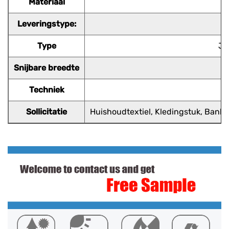
Materiaal
Leveringstype:
Type
Ja
Snijbare breedte
Techniek
Sollicitatie
Huishoudtextiel, Kledingstuk, Bank